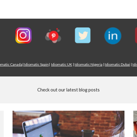
omatic Canada
|
Idiomatic Spain
|
Idiomatic UK
|
Idiomatic Nigeria
|
Idiomatic Dubai
|
Id
Check out our latest blog posts