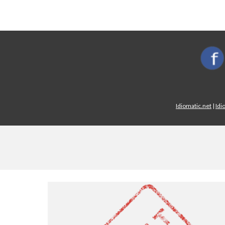
Idiomatic.net
|
Idi