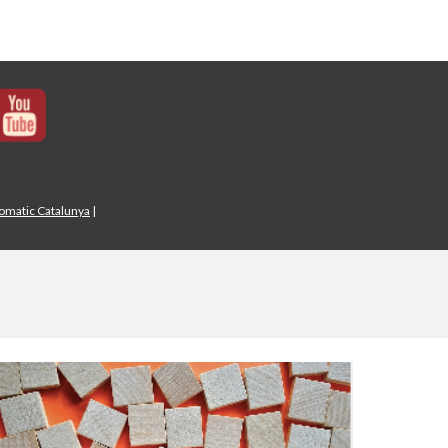
iomatic Catalunya
|