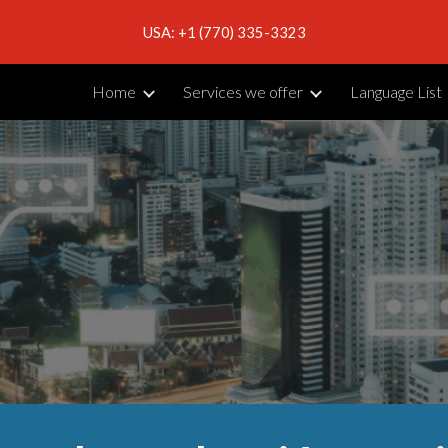
USA: +1 (770) 335-3323
ip to main content
Skip to navigat
Home
Services we offer
Language List