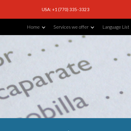
USA: +1 (770) 335-3323
ip to main content
Skip to navigat
Home
Services we offer
Language List